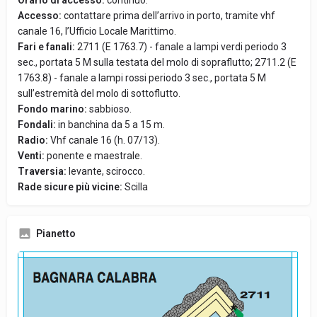
Orario di accesso:
continuo.
Accesso:
contattare prima dell’arrivo in porto, tramite vhf
canale 16, l’Ufficio Locale Marittimo.
Fari e fanali:
2711 (E 1763.7) - fanale a lampi verdi periodo 3
sec., portata 5 M sulla testata del molo di sopraflutto; 2711.2 (E
1763.8) - fanale a lampi rossi periodo 3 sec., portata 5 M
sull’estremità del molo di sottoflutto.
Fondo marino:
sabbioso.
Fondali:
in banchina da 5 a 15 m.
Radio:
Vhf canale 16 (h. 07/13).
Venti:
ponente e maestrale.
Traversia:
levante, scirocco.
Rade sicure più vicine:
Scilla
Pianetto