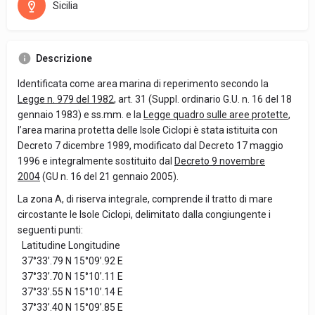
Sicilia
Descrizione
Identificata come area marina di reperimento secondo la
Legge n. 979 del 1982
, art. 31 (Suppl. ordinario G.U. n. 16 del 18
gennaio 1983) e ss.mm. e la
Legge quadro sulle aree protette
,
l’area marina protetta delle Isole Ciclopi è stata istituita con
Decreto 7 dicembre 1989, modificato dal Decreto 17 maggio
1996 e integralmente sostituito dal
Decreto 9 novembre
2004
(GU n. 16 del 21 gennaio 2005).
La zona A, di riserva integrale, comprende il tratto di mare
circostante le Isole Ciclopi, delimitato dalla congiungente i
seguenti punti:
Latitudine Longitudine
37°33’.79 N 15°09’.92 E
37°33’.70 N 15°10’.11 E
37°33’.55 N 15°10’.14 E
37°33’.40 N 15°09’.85 E