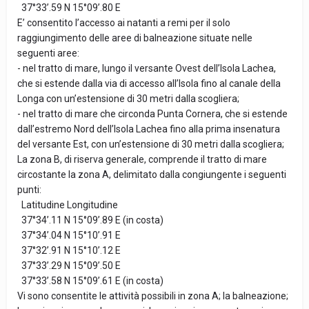
37°33’.59 N 15°09’.80 E
E’ consentito l’accesso ai natanti a remi per il solo
raggiungimento delle aree di balneazione situate nelle
seguenti aree:
- nel tratto di mare, lungo il versante Ovest dell’Isola Lachea,
che si estende dalla via di accesso all’Isola fino al canale della
Longa con un’estensione di 30 metri dalla scogliera;
- nel tratto di mare che circonda Punta Cornera, che si estende
dall’estremo Nord dell’Isola Lachea fino alla prima insenatura
del versante Est, con un’estensione di 30 metri dalla scogliera;
La zona B, di riserva generale, comprende il tratto di mare
circostante la zona A, delimitato dalla congiungente i seguenti
punti:
Latitudine Longitudine
37°34’.11 N 15°09’.89 E (in costa)
37°34’.04 N 15°10’.91 E
37°32’.91 N 15°10’.12 E
37°33’.29 N 15°09’.50 E
37°33’.58 N 15°09’.61 E (in costa)
Vi sono consentite le attività possibili in zona A; la balneazione;