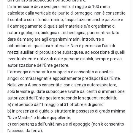
un numero di subacquei non superiore a 8;
L’immersione deve svolgersi entro il raggio di 100 metri
calcolato dalla verticale del punto di ormeggio, non è consentito
il contatto con il fondo marino, l’asportazione anche parziale e
il danneggiamento di qualsiasi materiale e/o organismo di
natura geologica, biologica e archeologica, parimenti vietato
dare da mangiare agli organismi marini, introdurre o
abbandonare qualsiasi materiale. Non è permesso l’uso di
mezzi ausiliari di propulsione subacquea, ad eccezione di quelli
eventualmente utilizzati dalle persone disabili, sempre previa
autorizzazione dell’Ente gestore.
L’ormeggio dei natanti a supporto è consentito ai gavitelli
singoli contrassegnati e appositamente predisposti dall’Ente.
Nella zona A sono consentite, con o senza autorespiratore,
solo le visite guidate subacquee svolte dai centri di immersione
autorizzati dall’Ente gestore secondo le seguenti modalità:
a) nel periodo dall’1 maggio al 31 ottobre e di giorno;
b) in presenza di guida o istruttore in possesso di grado minimo
“Dive Master” o titolo equipollente;
c) con partenza dall’unità navale di appoggio (non è consentito
l’accesso da terra);