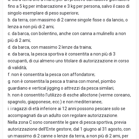
fino a 5 kg per imbarcazione e 3 kg per persona, salvo il caso di
singolo esemplare di peso superiore;
b. da terra, con massimo di 2 canne singole fisse o da lancio, o
lenza a non più di 2 ami;
c. da barca, con bolentino, anche con canna a mulinello a non
più di 2 ami;
d. da barca, con massimo 2 lenze da traina;
e. da barca, la pesca sportiva è consentita a non più di 3
occupanti, di cui almeno uno titolare di autorizzazione in corso
di validità;
f. non è consentita la pesca con affondatore;
g. non è consentita la pesca a traina con monel, piombo
guardiano e vertical jigging o attrezzi da pesca similari;
h. non è consentito l’utilizzo di esche alloctone (verme coreano,
spagnolo, giapponese, ecc.) e non mediterranee;
i. i ragazzi di età inferiore ai 12 anni possono pescare solo se
accompagnati da un adulto con regolare autorizzazione.
Nella zona C sono consentite le gare di pesca sportiva, previa
autorizzazione dell’Ente gestore, dal 1 giugno al 31 agosto, con
un massimo di 2 canne o lenze da terra, a non più di 2 ami, per