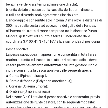
benzina verde, o a 2 tempi ad iniezione diretta);
b. unità dotate di casse per la raccolta dei liquami di scolo;
c. utilizzo di vernici antivegetative a rilascio zero.
L’ancoraggio è consentito solo in zona C, ma oltre la distanza di
300 metri dalla costa e ad eccezione del golfo della Fanusa,
all’interno del tratto di mare compreso tra la direttrice Punta
Milocca, gli Isolotti ed il punto a terra F1 individuato dalle
coordinate 37° 00’,41 N - 15° 16’,48 E, e sui fondali di posidonia.
Pesca sportiva
La pesca subacquea in apnea non è consentita in tuta l’area
marina protetta e il trasporto di attrezzi ad essa adibiti deve
essere preventivamente autorizzati dall’Ente gestore. Non è
inoltre consentita la pesca sportiva delle seguenti specie:
a. Cernia (Epinephelus sp.);
b. Cernia di fondale (Polyprion americanus);
c. Corvina (Sciaena umbra);
d. Ombrina (Umbrina cirrosa).
Nelle zone B e C l’attività di pesca sportiva è consentita, previa
autorizzazione dell’Ente gestore, con le seguenti modalità:
a. sia a terra che a mare, per un prelievo cumulativo giornaliero