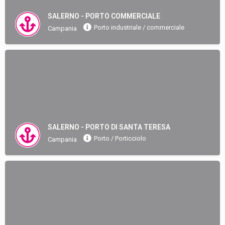
SALERNO - PORTO COMMERCIALE
Porto industriale / commerciale
Campania
SALERNO - PORTO DI SANTA TERESA
Porto / Porticciolo
Campania