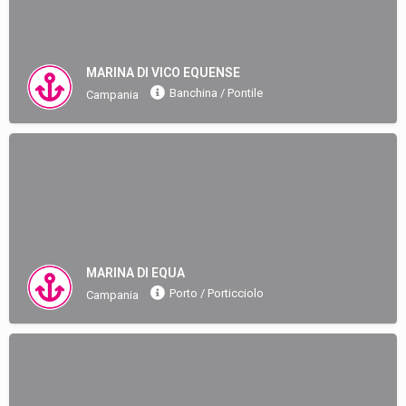
MARINA DI VICO EQUENSE
Banchina / Pontile
Campania
MARINA DI EQUA
Porto / Porticciolo
Campania