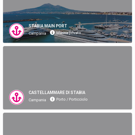
STABIA MAIN PORT
Marina privato
Campania
CASTELLAMMARE DI STABIA
Porto / Porticciolo
Campania