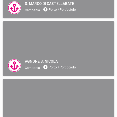
S. MARCO DI CASTELLABATE
Porto / Porticciolo
Campania
AGNONE S. NICOLA
Porto / Porticciolo
Campania