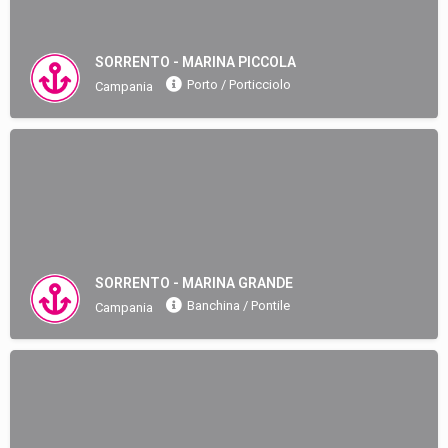
SORRENTO - MARINA PICCOLA
Porto / Porticciolo
Campania
SORRENTO - MARINA GRANDE
Banchina / Pontile
Campania