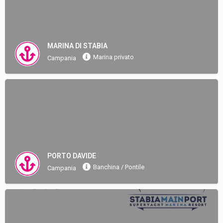
MARINA DI STABIA
Marina privato
Campania
PORTO DAVIDE
Banchina / Pontile
Campania