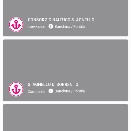
CONSORZIO NAUTICO S. AGNELLO
Banchina / Pontile
Campania
S. AGNELLO DI SORRENTO
Banchina / Pontile
Campania